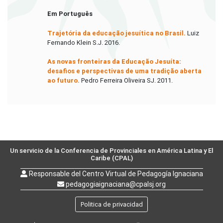
Em Português
Trajetória da educação jesuítica no Brasil.
Luiz
Fernando Klein S.J. 2016.
As novas fronteiras da Educação Jesuíta:
desafios e perspectivas de uma tradição aberta
ao futuro.
Pedro Ferreira Oliveira SJ. 2011.
Un servicio de la Conferencia de Provinciales en América Latina y El
Caribe (CPAL)
Responsable del Centro Virtual de Pedagogía Ignaciana
pedagogiaignaciana@cpalsj.org
Politica de privacidad