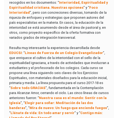
recogidos en los documentos: “
Interioridad, Espiritualidad y
Espiritualidad cristiana. Nuestras opciones
” y “
Foco
Interioridad
”, pero con concreciones diversas, tomando de la
riqueza de enfoques y estrategias que proponen autores del
país especialistas en la materia. En casos, la educación de la
interioridad se está asumiendo desde el área de pastoral y, en
otros, como proyecto específico de la oferta formativa con
variados grados de integración transversal.
Resulta muy interesante la experiencia desarrollada desde
EDUCSI
: “
Líneas de Fuerza de un Colegio Evangelizador
”,
que enriquece el cultivo de la interioridad con el sello de la
espiritualidad ignaciana, a través de actividades que involucran a
estudiantes y el profesorado de los colegios. Cada curso se
propone una línea siguiendo seis claves de los Ejercicios
Espirituales, con materiales diseñados para la educación inicial,
primaria y media. La línea propuesta para el curso 2017-18 es
“
Sobre todo GRACIAS
”, fundamentada en la Contemplación
para Alcanzar Amor, cerrando el ciclo. Las cinco líneas de cursos
anteriores fueron: “
Nuestra casa es el mundo: Sentir con la
Iglesia
”, “
Elegir para soñar: Meditación de las dos
banderas
”, “
Mira de nuevo: Un fuego que enciende fuegos
”,
“
Llénate de vida: En todo amar y servir
” y “
Contigo más:
Llamada del Rey Eternal
”.