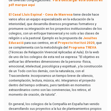
de diversas congregaciones.
Para descargar este boletín en
pdf marque aquí
El Casal Lluís Espinal -
Cova de Manresa
tiene desde hace
varios años un equipo especializado en la educación de la
interioridad, que desarrolla diversos programas formativos y
promueve su integración en los proyectos institucionales de los
colegios, con un enfoque transversal y no solo a las clases de
religión o a la pastoral. Ejemplo es la propuesta de
Jesuïtes
Educació
para sus centros, en el
Proyecto Horitzó 2020
, que
se complementa con la metodología del
Programa TREVA
(Técnicas de Relajación Vivencial Aplicadas al Aula). En la web
de uno de los colegios de esta red se expresa: “El objetivo es
unificar las diferentes dimensiones de la persona -física,
emocional, intelectual, psicológica y espiritual-, y la construcción
de un Todo con los demás, con la naturaleza, con el
Trascendente. Incorporamos un tiempo breve de silencio,
contemplación, lectura, música, etc. Integramos el proyecto
dentro del tiempo ordinario, pero también en momentos
extraordinarios como son las convivencias, los retiros, el
momento de oración, de tutoría”.
En general, los colegios de la Compañía en España han venido
desarrollando sus proyectos a la luz de planteamientos propios