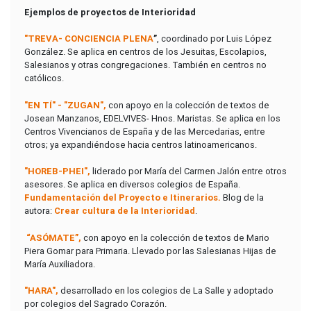
Ejemplos de proyectos de Interioridad
"TREVA- CONCIENCIA PLENA
”
,
coordinado por Luis López
González. Se aplica en centros de los Jesuitas, Escolapios,
Salesianos y otras congregaciones. También en centros no
católicos.
"EN TÍ" - "ZUGAN"
,
con apoyo en la colección de textos de
Josean Manzanos, EDELVIVES- Hnos. Maristas. Se aplica en los
Centros Vivencianos de España y de las Mercedarias, entre
otros; ya expandiéndose hacia centros latinoamericanos.
"HOREB-PHEI"
,
liderado por María del Carmen Jalón entre otros
asesores. Se aplica en diversos colegios de España.
Fundamentación del Proyecto e Itinerarios.
Blog de la
autora:
Crear cultura de la Interioridad
.
“ASÓMATE”
,
con apoyo en la colección de textos de Mario
Piera Gomar para Primaria. Llevado por las Salesianas Hijas de
María Auxiliadora.
"HARA"
,
desarrollado en los colegios de La Salle y adoptado
por colegios del Sagrado Corazón.