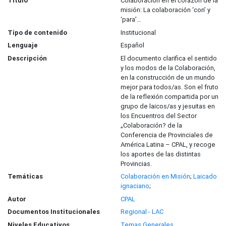
Título
Colaboración en el corazón de la
misión: La colaboración ‘con’ y
‘para’…
Tipo de contenido
Institucional
Lenguaje
Español
Descripción
El documento clarifica el sentido
y los modos de la Colaboración,
en la construcción de un mundo
mejor para todos/as. Son el fruto
de la reflexión compartida por un
grupo de laicos/as y jesuitas en
los Encuentros del Sector
„Colaboración? de la
Conferencia de Provinciales de
América Latina – CPAL, y recoge
los aportes de las distintas
Provincias.
Temáticas
Colaboración en Misión
;
Laicado
ignaciano
;
Autor
CPAL
Documentos Institucionales
Regional - LAC
Niveles Educativos
Temas Generales