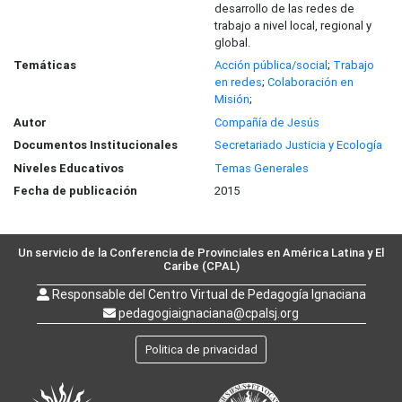
desarrollo de las redes de
trabajo a nivel local, regional y
global.
Temáticas
Acción pública/social
;
Trabajo
en redes
;
Colaboración en
Misión
;
Autor
Compañía de Jesús
Documentos Institucionales
Secretariado Justicia y Ecología
Niveles Educativos
Temas Generales
Fecha de publicación
2015
Un servicio de la Conferencia de Provinciales en América Latina y El
Caribe (CPAL)
Responsable del Centro Virtual de Pedagogía Ignaciana
pedagogiaignaciana@cpalsj.org
Politica de privacidad