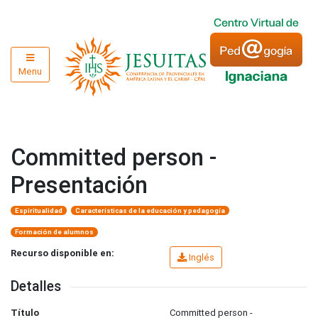
Menu
Committed person -
Presentación
Espiritualidad
Características de la educación y pedagogía
Formación de alumnos
Recurso disponible en:
Inglés
Detalles
Título
Committed person -