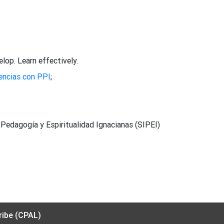
lop. Learn effectively.
encias con PPI
;
 Pedagogía y Espiritualidad Ignacianas (SIPEI)
ribe (CPAL)