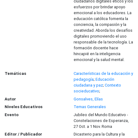
ciudadanos digitales éticos y los
esfuerzos por brindar apoyo
emocional a los educadores. La
educación católica fomenta la
conciencia, la compasión y la
creatividad. Aborda los desafíos
digitales promoviendo el uso
responsable de la tecnología. La
formación docente hace
hincapié en la inteligencia
emocional y la salud mental.
Temáticas
Características de la educación y
pedagogía
;
Educación
ciudadana y paz
;
Contexto
socieducativo
;
Autor
Gonsalves, Elías
Niveles Educativos
Temas Generales
Evento
Jubileo del Mundo Educativo -
Constelaciones de Esperanza,
27 Oct. a 1 Nov. Roma
Editor / Publicador
Dicasterio para la Cultura y la