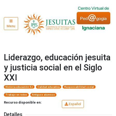
Menu
Liderazgo, educación jesuita
y justicia social en el Siglo
XXI
Historia educación SJ
Calidad educativa
Responsabilidad social
Trabajo en redes
Antiguos alumnos
Recurso disponible en:
Español
Detalles