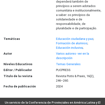
dependerá também de
princípios a serem adotados
comunitária e institucionalmente,
a saber: os princípios da
solidariedade e de
responsabilidade, de
pluralidade e de participação.
Temáticas
Educación ciudadana y paz
;
Formación de alumnos
;
Educación inclusiva
;
Autor
Varios autores- ver en la
descripción
Niveles Educativos
Temas Generales
Editor / Publicador
PUCPRESS
Título de la revista
Revista Pistis & Praxis, 16(2),
246–260.
Fecha de publicación
2024
Un servicio de la Conferencia de Provinciales en América Latina y El