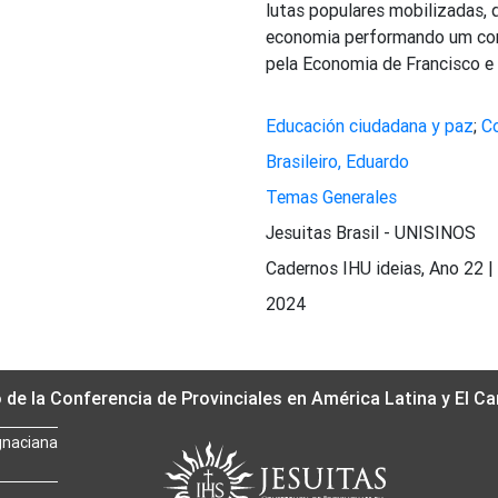
lutas populares mobilizadas, 
economia performando um corp
pela Economia de Francisco e C
Educación ciudadana y paz
;
C
Brasileiro, Eduardo
Temas Generales
Jesuitas Brasil - UNISINOS
Cadernos IHU ideias, Ano 22 | 
2024
o de la Conferencia de Provinciales en América Latina y El Ca
gnaciana