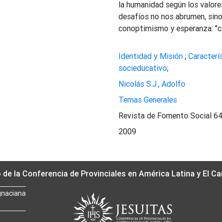
la humanidad según los valore
desafíos no nos abrumen, sino
conoptimismo y esperanza: "ca
Identidad y Misión
;
Caracterí
socieducativo
;
Nicolás S.J., Adolfo
Temas Generales
Revista de Fomento Social 64
2009
o de la Conferencia de Provinciales en América Latina y El Ca
gnaciana