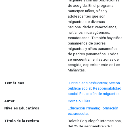
migrante y con las poblaciones
de acogida. En el programa
participan niños, niñas y
adolescentes que son
migrantes de diversas
nacionalidades: venezolanos,
haitianos, nicaragüenses,
ecuatorianos. También hay niños
panameños de padres
migrantes y niños panameños
de padres panameños. Todos
se encuentran en las zonas de
acogida, especialmente en Las
Mañanitas.
Temáticas
Justicia socioeducativa
;
Acción
pública/social
;
Responsabilidad
social
;
Educación de migrantes
;
Autor
Cornejo, Elías
Niveles Educativos
Educación Primaria
;
Formación
extraescolar
;
Título de la revista
Boletín Fe y Alegría Internacional,
del 25 de septiembre 2024