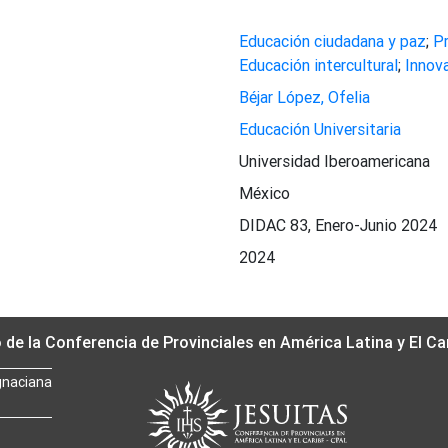
Educación ciudadana y paz
;
P
Educación intercultural
;
Innov
Béjar López, Ofelia
Educación Universitaria
Universidad Iberoamericana
México
DIDAC 83, Enero-Junio 2024
2024
o de la Conferencia de Provinciales en América Latina y El Ca
gnaciana