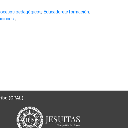
rocesos pedagógicos
;
Educadores/formación
;
aciones
;
ribe (CPAL)