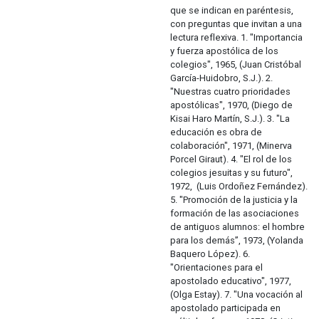
que se indican en paréntesis,
con preguntas que invitan a una
lectura reflexiva. 1. "Importancia
y fuerza apostólica de los
colegios", 1965, (Juan Cristóbal
García-Huidobro, S.J.). 2.
"Nuestras cuatro prioridades
apostólicas", 1970, (Diego de
Kisai Haro Martín, S.J.). 3. "La
educación es obra de
colaboración", 1971, (Minerva
Porcel Giraut). 4. "El rol de los
colegios jesuitas y su futuro",
1972, (Luis Ordoñez Fernández).
5. "Promoción de la justicia y la
formación de las asociaciones
de antiguos alumnos: el hombre
para los demás”, 1973, (Yolanda
Baquero López). 6.
"Orientaciones para el
apostolado educativo", 1977,
(Olga Estay). 7. "Una vocación al
apostolado participada en