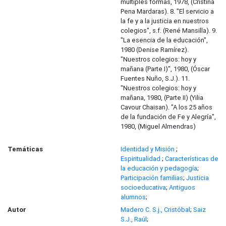
múltiples formas, 1978, (Cristina
Pena Mardaras). 8. "El servicio a
la fe y a la justicia en nuestros
colegios", s.f. (René Mansilla). 9.
"La esencia de la educación",
1980 (Denise Ramírez).
"Nuestros colegios: hoy y
mañana (Parte I)", 1980, (Óscar
Fuentes Nuño, S.J.). 11.
"Nuestros colegios: hoy y
mañana, 1980, (Parte II) (Yilia
Cavour Chaisan). "A los 25 años
de la fundación de Fe y Alegría",
1980, (Miguel Almendras)
Temáticas
Identidad y Misión
;
Espiritualidad
;
Características de
la educación y pedagogía
;
Participación familias
;
Justicia
socioeducativa
;
Antiguos
alumnos
;
Autor
Madero C. S.j., Cristóbal
;
Saiz
S.J., Raúl
;