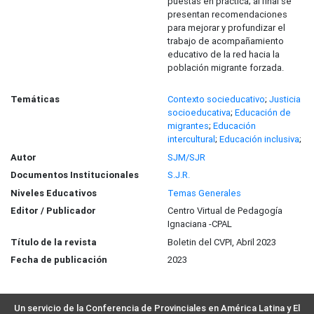
puestas en práctica; al final se
presentan recomendaciones
para mejorar y profundizar el
trabajo de acompañamiento
educativo de la red hacia la
población migrante forzada.
Temáticas
Contexto socieducativo
;
Justicia
socioeducativa
;
Educación de
migrantes
;
Educación
intercultural
;
Educación inclusiva
;
Autor
SJM/SJR
Documentos Institucionales
S.J.R.
Niveles Educativos
Temas Generales
Editor / Publicador
Centro Virtual de Pedagogía
Ignaciana -CPAL
Título de la revista
Boletin del CVPI, Abril 2023
Fecha de publicación
2023
Un servicio de la Conferencia de Provinciales en América Latina y El