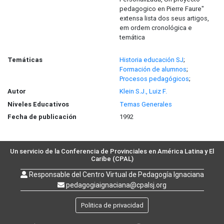
pedagogico en Pierre Faure"
extensa lista dos seus artigos,
em ordem cronológica e
temática
Temáticas
Historia educación SJ
;
Formación de alumnos
;
Procesos pedagógicos
;
Autor
Klein S.J., Luiz F.
Niveles Educativos
Temas Generales
Fecha de publicación
1992
Un servicio de la Conferencia de Provinciales en América Latina y El
Caribe (CPAL)
Responsable del Centro Virtual de Pedagogía Ignaciana
pedagogiaignaciana@cpalsj.org
Politica de privacidad