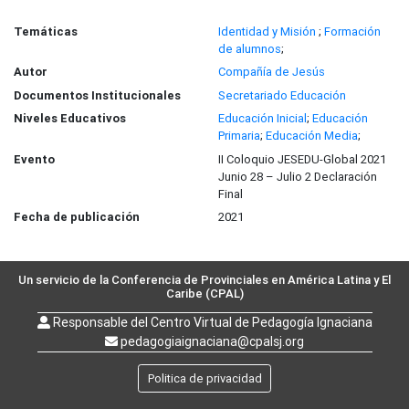
Temáticas
Identidad y Misión
;
Formación
de alumnos
;
Autor
Compañía de Jesús
Documentos Institucionales
Secretariado Educación
Niveles Educativos
Educación Inicial
;
Educación
Primaria
;
Educación Media
;
Evento
II Coloquio JESEDU-Global 2021
Junio 28 – Julio 2 Declaración
Final
Fecha de publicación
2021
Un servicio de la Conferencia de Provinciales en América Latina y El
Caribe (CPAL)
Responsable del Centro Virtual de Pedagogía Ignaciana
pedagogiaignaciana@cpalsj.org
Politica de privacidad