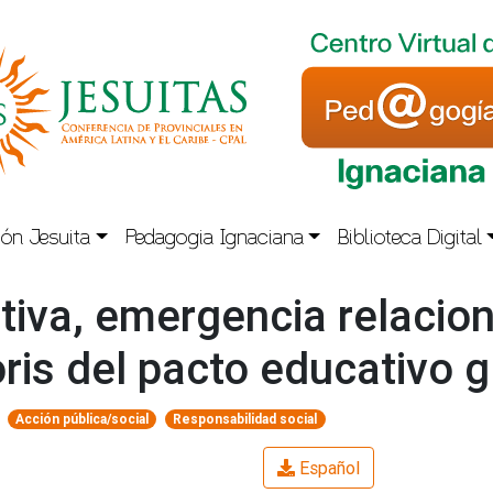
ón Jesuita
Pedagogia Ignaciana
Biblioteca Digital
iva, emergencia relaciona
is del pacto educativo g
Acción pública/social
Responsabilidad social
Español