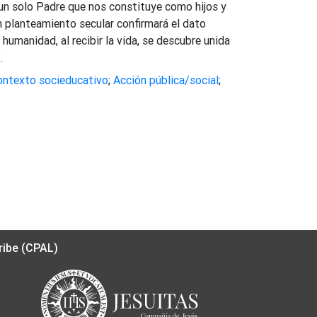
un solo Padre que nos constituye como hijos y
n planteamiento secular confirmará el dato
 humanidad, al recibir la vida, se descubre unida
.
ontexto socieducativo
;
Acción pública/social
;
ribe (CPAL)