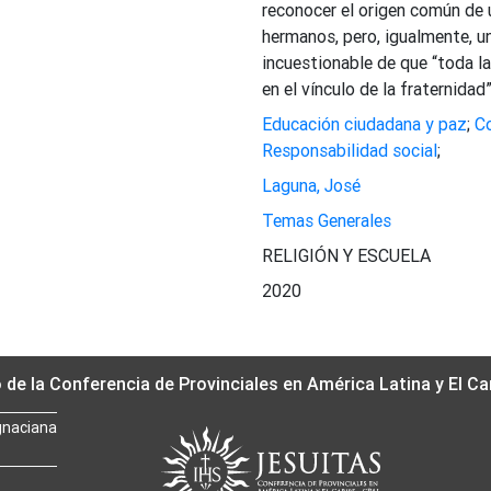
reconocer el origen común de 
hermanos, pero, igualmente, u
incuestionable de que “toda la
en el vínculo de la fraternidad”
Educación ciudadana y paz
;
C
Responsabilidad social
;
Laguna, José
Temas Generales
RELIGIÓN Y ESCUELA
2020
o de la Conferencia de Provinciales en América Latina y El Ca
gnaciana