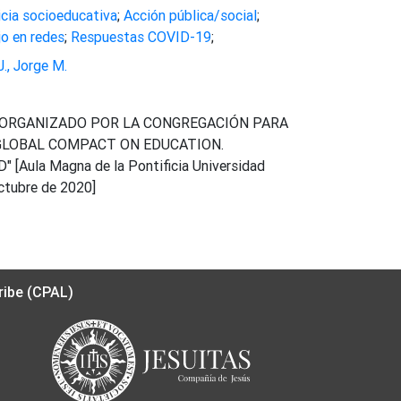
icia socioeducativa
;
Acción pública/social
;
jo en redes
;
Respuestas COVID-19
;
., Jorge M.
ORGANIZADO POR LA CONGREGACIÓN PARA
"GLOBAL COMPACT ON EDUCATION.
Aula Magna de la Pontificia Universidad
ctubre de 2020]
ribe (CPAL)