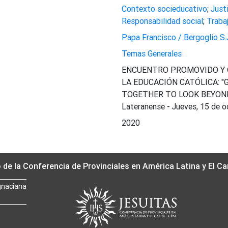
Contexto socieducativo
;
Just
Responsabilidad social
;
Traba
Papa Francisco / Bergoglio S.J
Temas Generales
ENCUENTRO PROMOVIDO Y 
LA EDUCACIÓN CATÓLICA: 
TOGETHER TO LOOK BEYOND" [
Lateranense - Jueves, 15 de o
2020
o de la Conferencia de Provinciales en América Latina y El Ca
gnaciana