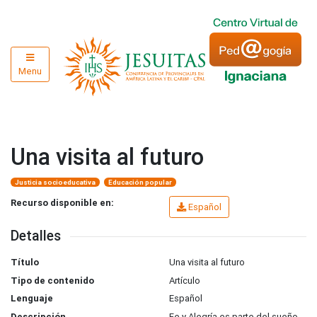
Menu
Una visita al futuro
Justicia socioeducativa
Educación popular
Recurso disponible en:
Español
Detalles
Título
Una visita al futuro
Tipo de contenido
Artículo
Lenguaje
Español
Descripción
Fe y Alegría es parte del sueño