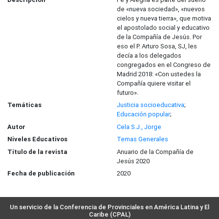
de «nueva sociedad», «nuevos
cielos y nueva tierra», que motiva
el apostolado social y educativo
de la Compañía de Jesús. Por
eso el P. Arturo Sosa, SJ, les
decía a los delegados
congregados en el Congreso de
Madrid 2018: «Con ustedes la
Compañía quiere visitar el
futuro».
Temáticas
Justicia socioeducativa
;
Educación popular
;
Autor
Cela S.J., Jorge
Niveles Educativos
Temas Generales
Título de la revista
Anuario de la Compañía de
Jesús 2020
Fecha de publicación
2020
Un servicio de la Conferencia de Provinciales en América Latina y El
Caribe (CPAL)