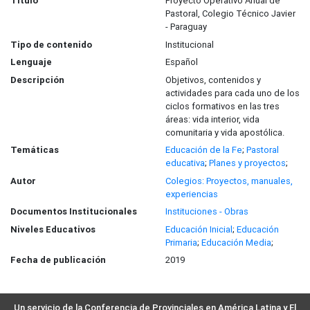
Título
Proyecto Operativo Anual de
Pastoral, Colegio Técnico Javier
- Paraguay
Tipo de contenido
Institucional
Lenguaje
Español
Descripción
Objetivos, contenidos y
actividades para cada uno de los
ciclos formativos en las tres
áreas: vida interior, vida
comunitaria y vida apostólica.
Temáticas
Educación de la Fe
;
Pastoral
educativa
;
Planes y proyectos
;
Autor
Colegios: Proyectos, manuales,
experiencias
Documentos Institucionales
Instituciones - Obras
Niveles Educativos
Educación Inicial
;
Educación
Primaria
;
Educación Media
;
Fecha de publicación
2019
Un servicio de la Conferencia de Provinciales en América Latina y El