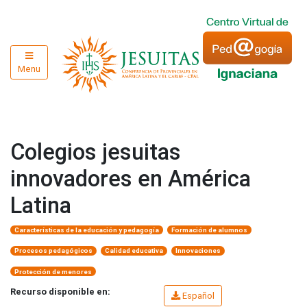
Menu
Colegios jesuitas
innovadores en América
Latina
Características de la educación y pedagogía
Formación de alumnos
Procesos pedagógicos
Calidad educativa
Innovaciones
Protección de menores
Recurso disponible en:
Español