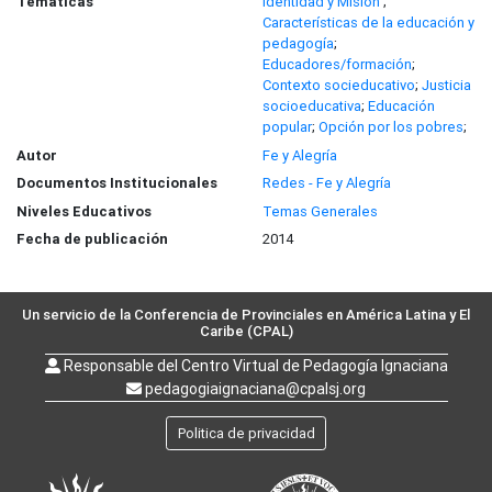
Temáticas
Identidad y Misión
;
Características de la educación y
pedagogía
;
Educadores/formación
;
Contexto socieducativo
;
Justicia
socioeducativa
;
Educación
popular
;
Opción por los pobres
;
Autor
Fe y Alegría
Documentos Institucionales
Redes - Fe y Alegría
Niveles Educativos
Temas Generales
Fecha de publicación
2014
Un servicio de la Conferencia de Provinciales en América Latina y El
Caribe (CPAL)
Responsable del Centro Virtual de Pedagogía Ignaciana
pedagogiaignaciana@cpalsj.org
Politica de privacidad