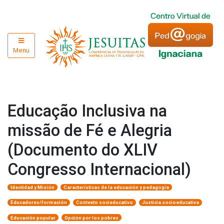
Menu
Educação Inclusiva na
missão de Fé e Alegria
(Documento do XLIV
Congresso Internacional)
Identidad y Misión
Características de la educación y pedagogía
Educadores/formación
Contexto socieducativo
Justicia socioeducativa
Educación popular
Opción por los pobres