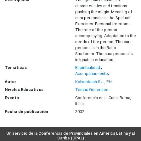
characteristics and tensions
pushing the magis. Meaning of
cura personalis in the Spiritual
Exercises. Personal freedom.
The role of the person
accompanying. Adaptation to the
needs of the person. The cura
personalis in the Ratio
Studiorum. The cura personalis
in Ignatian education.
Temáticas
Espiritualidad
;
Acompañamiento
;
Autor
Kolvenbach S.J., P.H.
Niveles Educativos
Temas Generales
Evento
Conferencia en la Curia, Roma,
Italia
Fecha de publicación
2007
Un servicio de la Conferencia de Provinciales en América Latina y El
Caribe (CPAL)