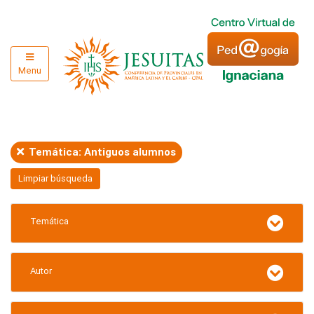
Menu
Temática: Antiguos alumnos
Limpiar búsqueda
Temática
Autor