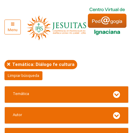
Menu
Temática: Diálogo fe cultura
Limpiar búsqueda
Temática
Autor