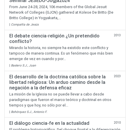
Seminar JESEDU-Jogja2024
From June 24-28, 2024, 106 members of the Global Jesuit
Network of Colleges (GJCN) gathered at Kolese De Britto (De
Britto College) in Yogyakarta,...
|
Compañía de Jesús
El debate ciencia-religión ¿Un pretendido
2013
conflicto?
Mirando la historia, no siempre ha existido este conflicto y
tampoco de manera continua. Es un fenómeno que más bien
emerge de vez en cuando y por...
|
Bastero S.J., Juan
El desarrollo de la doctrina católica sobre la
2023
libertad religiosa: Un arduo camino desde la
negación a la defensa eficaz
La misión de la Iglesia no se puede llevar a cabo desde
paradigmas que fueron el marco teórico y doctrinal en otros
tiempos y que hoy, no sólo por el...
|
Bohórquez S.J., Antonio F.
El diálogo ciencia-fe en la actualidad
2010
El problema historiográfico. Del choque frontal a la diferenciación