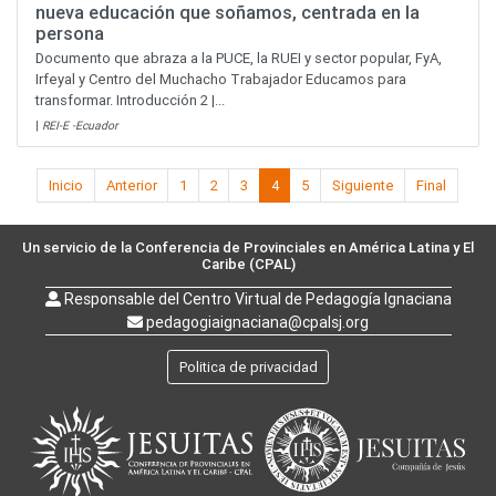
nueva educación que soñamos, centrada en la
persona
Documento que abraza a la PUCE, la RUEI y sector popular, FyA,
Irfeyal y Centro del Muchacho Trabajador Educamos para
transformar. Introducción 2 |...
|
REI-E -Ecuador
Inicio
Anterior
1
2
3
4
5
Siguiente
Final
Un servicio de la Conferencia de Provinciales en América Latina y El
Caribe (CPAL)
Responsable del Centro Virtual de Pedagogía Ignaciana
pedagogiaignaciana@cpalsj.org
Politica de privacidad