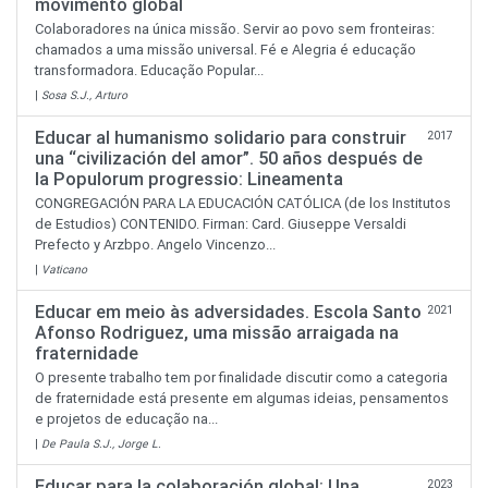
movimento global
Colaboradores na única missão. Servir ao povo sem fronteiras:
chamados a uma missão universal. Fé e Alegria é educação
transformadora. Educação Popular...
|
Sosa S.J., Arturo
Educar al humanismo solidario para construir
2017
una “civilización del amor”. 50 años después de
la Populorum progressio: Lineamenta
CONGREGACIÓN PARA LA EDUCACIÓN CATÓLICA (de los Institutos
de Estudios) CONTENIDO. Firman: Card. Giuseppe Versaldi
Prefecto y Arzbpo. Angelo Vincenzo...
|
Vaticano
Educar em meio às adversidades. Escola Santo
2021
Afonso Rodriguez, uma missão arraigada na
fraternidade
O presente trabalho tem por finalidade discutir como a categoria
de fraternidade está presente em algumas ideias, pensamentos
e projetos de educação na...
|
De Paula S.J., Jorge L.
Educar para la colaboración global: Una
2023