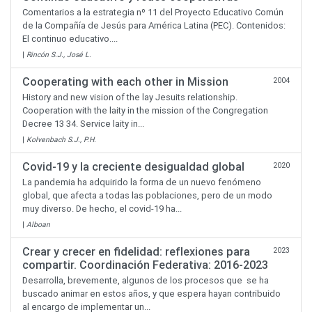
Comentarios a la estrategia nº 11 del Proyecto Educativo Común
de la Compañía de Jesús para América Latina (PEC). Contenidos:
El continuo educativo....
|
Rincón S.J., José L.
Cooperating with each other in Mission
2004
History and new vision of the lay Jesuits relationship.
Cooperation with the laity in the mission of the Congregation
Decree 13 34. Service laity in...
|
Kolvenbach S.J., P.H.
Covid-19 y la creciente desigualdad global
2020
La pandemia ha adquirido la forma de un nuevo fenómeno
global, que afecta a todas las poblaciones, pero de un modo
muy diverso. De hecho, el covid-19 ha...
|
Alboan
Crear y crecer en fidelidad: reflexiones para
2023
compartir. Coordinación Federativa: 2016-2023
Desarrolla, brevemente, algunos de los procesos que se ha
buscado animar en estos años, y que espera hayan contribuido
al encargo de implementar un...