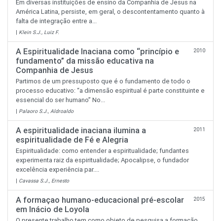
Em diversas instituições de ensino da Companhia de Jesus na
América Latina, persiste, em geral, o descontentamento quanto à
falta de integração entre a...
|
Klein S.J., Luiz F.
A Espiritualidade Inaciana como “princípio e
2010
fundamento” da missão educativa na
Companhia de Jesus
Partimos de um pressuposto que é o fundamento de todo o
processo educativo: “a dimensão espiritual é parte constituinte e
essencial do ser humano” No...
|
Palaoro S.J., Aldroaldo
A espiritualidade inaciana ilumina a
2011
espiritualidade de Fé e Alegria
Espiritualidade: como entender a espiritualidade; fundantes
experimenta raiz da espiritualidade; Apocalipse, o fundador
excelência experiência par....
|
Cavassa S.J., Ernesto
A formaçao humano-educacional pré-escolar
2015
em Inácio de Loyola
O presente trabalho tem como objeto de pesquisa a formação