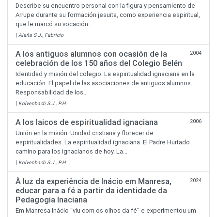
Describe su encuentro personal con la figura y pensamiento de
Arrupe durante su formación jesuita, como experiencia espiritual,
que le marcó su vocación...
|
Alaña S.J., Fabricio
A los antiguos alumnos con ocasión de la
2004
celebración de los 150 años del Colegio Belén
Identidad y misión del colegio. La espiritualidad ignaciana en la
educación. El papel de las asociaciones de antiguos alumnos.
Responsabilidad de los...
|
Kolvenbach S.J., P.H.
A los laicos de espiritualidad ignaciana
2006
Unión en la misión. Unidad cristiana y florecer de
espiritualidades. La espiritualidad ignaciana. El Padre Hurtado
camino para los ignacianos de hoy. La...
|
Kolvenbach S.J., P.H.
À luz da experiência de Inácio em Manresa,
2024
educar para a fé a partir da identidade da
Pedagogia Inaciana
Em Manresa Inácio “viu com os olhos da fé” e experimentou um