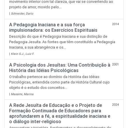
movimento interior com tal clareza, que vai se convertendo ao
projeto de amor, movido pelo...
|
Schneider, Darìo
A Pedagogia Inaciana e a sua força
2014
impulsionadora: os Exercícios Espirituais
Descrição do que é Pedagogia Inaciana e sua distinção de
Pedagogia Jesuíta. As fontes que têm constituído a Pedagogia
Inaciana, a sua abrangência e os...
|
Klein S.J., Luiz F.
A Psicologia dos Jesuítas: Uma Contribuição à
2001
História das Idéias Psicológicas
O trabalho pertence ao domínio da História das Idéias
Psicológicas, entendida como parte da História Cultural cujo
objeto é o estudo dos conceitos...
|
Massimi, Marina
A Rede Jesuíta de Educação e o Projeto de
2024
Formação Continuada de Educadores para
aprofundarem a fé, a espiritualidade inaciana e
o diálogo inter-religioso
Apresentam a trajetória, fundamentos e desenvolvimento do