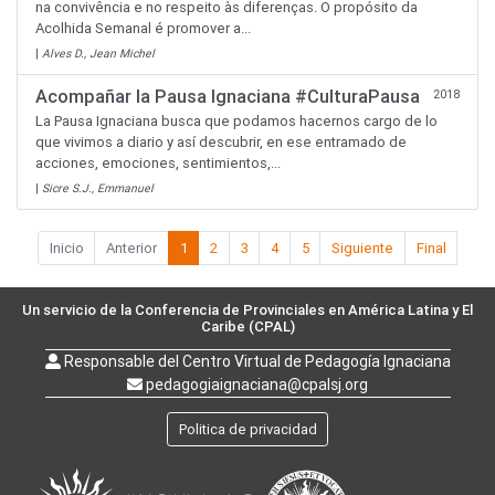
na convivência e no respeito às diferenças. O propósito da
Acolhida Semanal é promover a...
|
Alves D., Jean Michel
Acompañar la Pausa Ignaciana #CulturaPausa
2018
La Pausa Ignaciana busca que podamos hacernos cargo de lo
que vivimos a diario y así descubrir, en ese entramado de
acciones, emociones, sentimientos,...
|
Sicre S.J., Emmanuel
Inicio
Anterior
1
2
3
4
5
Siguiente
Final
Un servicio de la Conferencia de Provinciales en América Latina y El
Caribe (CPAL)
Responsable del Centro Virtual de Pedagogía Ignaciana
pedagogiaignaciana@cpalsj.org
Politica de privacidad