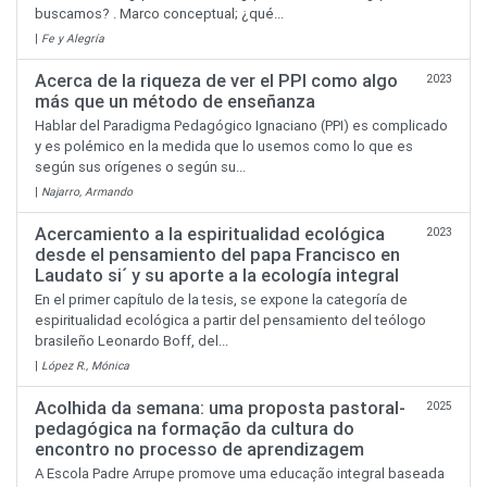
buscamos? . Marco conceptual; ¿qué...
|
Fe y Alegría
Acerca de la riqueza de ver el PPI como algo
2023
más que un método de enseñanza
Hablar del Paradigma Pedagógico Ignaciano (PPI) es complicado
y es polémico en la medida que lo usemos como lo que es
según sus orígenes o según su...
|
Najarro, Armando
Acercamiento a la espiritualidad ecológica
2023
desde el pensamiento del papa Francisco en
Laudato si´ y su aporte a la ecología integral
En el primer capítulo de la tesis, se expone la categoría de
espiritualidad ecológica a partir del pensamiento del teólogo
brasileño Leonardo Boff, del...
|
López R., Mónica
Acolhida da semana: uma proposta pastoral-
2025
pedagógica na formação da cultura do
encontro no processo de aprendizagem
A Escola Padre Arrupe promove uma educação integral baseada