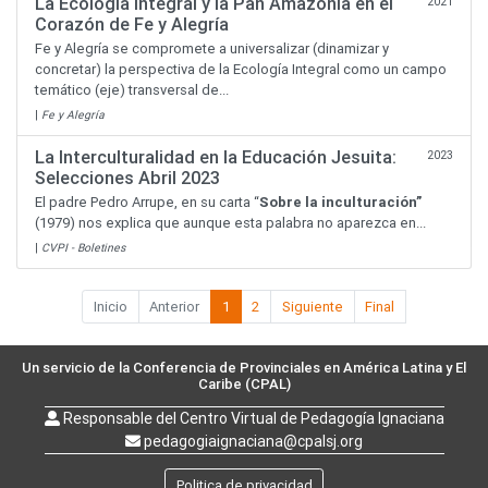
La Ecología Integral y la Pan Amazonía en el
2021
Corazón de Fe y Alegría
Fe y Alegría se compromete a universalizar (dinamizar y
concretar) la perspectiva de la Ecología Integral como un campo
temático (eje) transversal de...
|
Fe y Alegría
La Interculturalidad en la Educación Jesuita:
2023
Selecciones Abril 2023
El padre Pedro Arrupe, en su carta “
Sobre la inculturación
”
(1979) nos explica que aunque esta palabra no aparezca en...
|
CVPI - Boletines
Inicio
Anterior
1
2
Siguiente
Final
Un servicio de la Conferencia de Provinciales en América Latina y El
Caribe (CPAL)
Responsable del Centro Virtual de Pedagogía Ignaciana
pedagogiaignaciana@cpalsj.org
Politica de privacidad