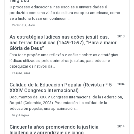
religioso
O processo educacional nas escolas e universidades é
produzido com uma visão da cultura europeu-americana, como
se a história fosse um continuum...
|
Pacini S.J., Aloir
As estratégias lúdicas nas ações jesuíticas,
2010
nas terras brasílicas (1549-1597), “Para a maior
Glória de Deus”
Esta tese propõe uma reflexão e análise sobre as estratégias
lúdicas utilizadas, pelos primeiros jesuítas, para educar e
catequizar os nativos da...
|
Kassab, Yara
Calidad de la Educación Popular (Revista nº 5 -
2004
XXXIV Congreso Internacional)
Documentos del XXXIV Congreso Internacional de la Federación,
Bogotá (Colombia, 2003). Presentación. La calidad de la
educación popular, una aproximación...
|
Fe y Alegría
Cincuenta años promoviendo la justicia.
2014
Incidencia y aprendizaje de cinco