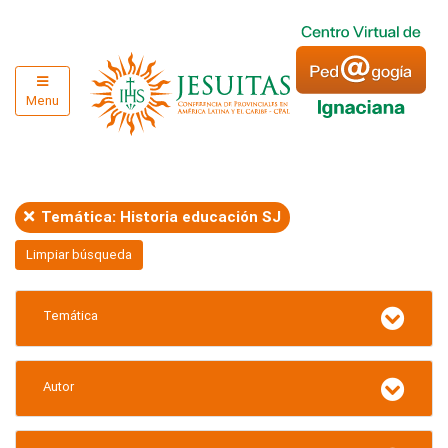
Menu
Temática: Historia educación SJ
Limpiar búsqueda
Temática
Autor