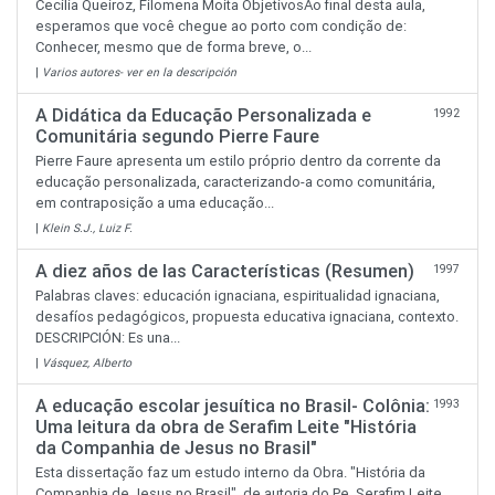
Cecília Queiroz, Filomena Moita ObjetivosAo final desta aula,
esperamos que você chegue ao porto com condição de:
Conhecer, mesmo que de forma breve, o...
|
Varios autores- ver en la descripción
A Didática da Educação Personalizada e
1992
Comunitária segundo Pierre Faure
Pierre Faure apresenta um estilo próprio dentro da corrente da
educação personalizada, caracterizando-a como comunitária,
em contraposição a uma educação...
|
Klein S.J., Luiz F.
A diez años de las Características (Resumen)
1997
Palabras claves: educación ignaciana, espiritualidad ignaciana,
desafíos pedagógicos, propuesta educativa ignaciana, contexto.
DESCRIPCIÓN: Es una...
|
Vásquez, Alberto
A educação escolar jesuítica no Brasil- Colônia:
1993
Uma leitura da obra de Serafim Leite "História
da Companhia de Jesus no Brasil"
Esta dissertação faz um estudo interno da Obra. "História da
Companhia de Jesus no Brasil", de autoria do Pe. Serafim Leite.