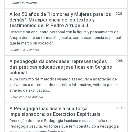
|
Valdés P., Roberto
A los 50 años de “Hombres y Mujeres para los
2023
demás”. Mi experiencia de los textos y
testimonios del P. Pedro Arrupe S.J.
Describe su encuentro personal con la figura y pensamiento de
Arrupe durante su formación jesuita, como experiencia espiritual,
que le marcó su vocación...
|
Alaña S.J., Fabricio
A pedagogia da catequese: representações
2008
das práticas educativas jesuíticas em Sergipe
colonial.
A um conjunto de métodos visando assegurar a adaptação de
indivíduos a determinado conteúdo informativo, voltado para –
através da explicação...
|
Perrucho, Léo Antonio
A Pedagogia Inaciana e a sua força
2014
impulsionadora: os Exercícios Espirituais
Descrição do que é Pedagogia Inaciana e sua distinção de
Pedagogia Jesuíta. As fontes que têm constituído a Pedagogia
Inaciana, a sua abrangência e os...