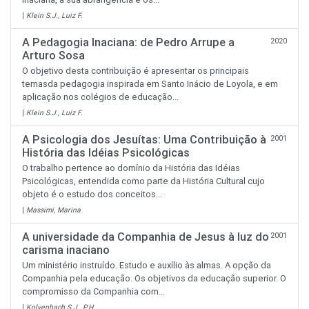
|
Klein S.J., Luiz F.
A Pedagogia Inaciana: de Pedro Arrupe a
2020
Arturo Sosa
O objetivo desta contribuição é apresentar os principais
temasda pedagogia inspirada em Santo Inácio de Loyola, e em
aplicação nos colégios de educação...
|
Klein S.J., Luiz F.
A Psicologia dos Jesuítas: Uma Contribuição à
2001
História das Idéias Psicológicas
O trabalho pertence ao domínio da História das Idéias
Psicológicas, entendida como parte da História Cultural cujo
objeto é o estudo dos conceitos...
|
Massimi, Marina
A universidade da Companhia de Jesus à luz do
2001
carisma inaciano
Um ministério instruído. Estudo e auxílio às almas. A opção da
Companhia pela educação. Os objetivos da educação superior. O
compromisso da Companhia com...
|
Kolvenbach S.J., P.H.