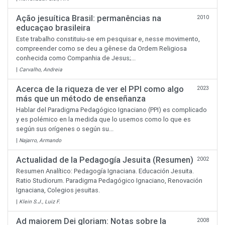
Ação jesuítica Brasil: permanências na
2010
educaçao brasileira
Este trabalho constituiu-se em pesquisar e, nesse movimento,
compreender como se deu a gênese da Ordem Religiosa
conhecida como Companhia de Jesus;...
|
Carvalho, Andreia
Acerca de la riqueza de ver el PPI como algo
2023
más que un método de enseñanza
Hablar del Paradigma Pedagógico Ignaciano (PPI) es complicado
y es polémico en la medida que lo usemos como lo que es
según sus orígenes o según su...
|
Najarro, Armando
Actualidad de la Pedagogía Jesuita (Resumen)
2002
Resumen Analítico: Pedagogía Ignaciana. Educación Jesuita.
Ratio Studiorum. Paradigma Pedagógico Ignaciano, Renovación
Ignaciana, Colegios jesuitas.
|
Klein S.J., Luiz F.
Ad maiorem Dei gloriam: Notas sobre la
2008