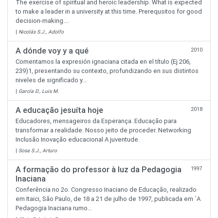
The exercise of spiritual and heroic leadership. What is expected
to make a leader in a university at this time. Prerequsitos for good
decision-making....
|
Nicolás S.J., Adolfo
A dónde voy y a qué
2010
Comentamos la expresión ignaciana citada en el título (Ej 206,
239)1, presentando su contexto, profundizando en sus distintos
niveles de significado y...
|
García D., Luis M.
A educação jesuíta hoje
2018
Educadores, mensageiros da Esperança. Educação para
transformar a realidade. Nosso jeito de proceder. Networking
Inclusão Inovação educacional A juventude.
|
Sosa S.J., Arturo
A formação do professor à luz da Pedagogia
1997
Inaciana
Conferência no 2o. Congresso Inaciano de Educação, realizado
em Itaici, São Paulo, de 18 a 21 de julho de 1997, publicada em ´A
Pedagogia Inaciana rumo...