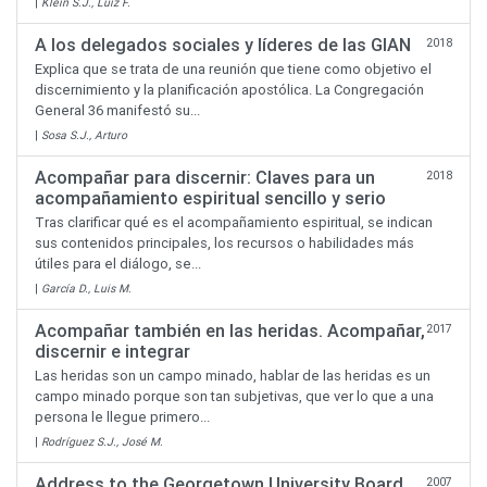
|
Klein S.J., Luiz F.
A los delegados sociales y líderes de las GIAN
2018
Explica que se trata de una reunión que tiene como objetivo el
discernimiento y la planificación apostólica. La Congregación
General 36 manifestó su...
|
Sosa S.J., Arturo
Acompañar para discernir: Claves para un
2018
acompañamiento espiritual sencillo y serio
Tras clarificar qué es el acompañamiento espiritual, se indican
sus contenidos principales, los recursos o habilidades más
útiles para el diálogo, se...
|
García D., Luis M.
Acompañar también en las heridas. Acompañar,
2017
discernir e integrar
Las heridas son un campo minado, hablar de las heridas es un
campo minado porque son tan subjetivas, que ver lo que a una
persona le llegue primero...
|
Rodríguez S.J., José M.
Address to the Georgetown University Board
2007