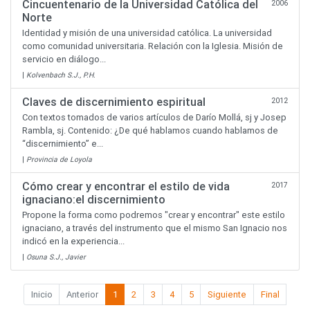
Cincuentenario de la Universidad Católica del
2006
Norte
Identidad y misión de una universidad católica. La universidad
como comunidad universitaria. Relación con la Iglesia. Misión de
servicio en diálogo...
|
Kolvenbach S.J., P.H.
Claves de discernimiento espiritual
2012
Con textos tomados de varios artículos de Darío Mollá, sj y Josep
Rambla, sj. Contenido: ¿De qué hablamos cuando hablamos de
“discernimiento” e...
|
Provincia de Loyola
Cómo crear y encontrar el estilo de vida
2017
ignaciano:el discernimiento
Propone la forma como podremos "crear y encontrar" este estilo
ignaciano, a través del instrumento que el mismo San Ignacio nos
indicó en la experiencia...
|
Osuna S.J., Javier
Inicio
Anterior
1
2
3
4
5
Siguiente
Final