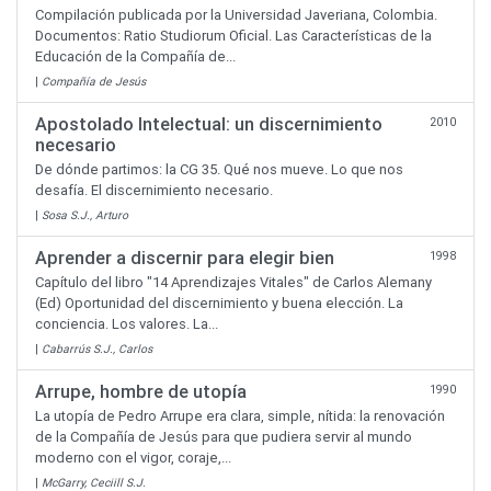
Compilación publicada por la Universidad Javeriana, Colombia.
Documentos: Ratio Studiorum Oficial. Las Características de la
Educación de la Compañía de...
|
Compañía de Jesús
Apostolado Intelectual: un discernimiento
2010
necesario
De dónde partimos: la CG 35. Qué nos mueve. Lo que nos
desafía. El discernimiento necesario.
|
Sosa S.J., Arturo
Aprender a discernir para elegir bien
1998
Capítulo del libro "14 Aprendizajes Vitales" de Carlos Alemany
(Ed) Oportunidad del discernimiento y buena elección. La
conciencia. Los valores. La...
|
Cabarrús S.J., Carlos
Arrupe, hombre de utopía
1990
La utopía de Pedro Arrupe era clara, simple, nítida: la renovación
de la Compañía de Jesús para que pudiera servir al mundo
moderno con el vigor, coraje,...
|
McGarry, Ceciill S.J.