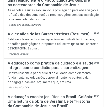
uma relação entre o Pacto Educativo Global e
os norteadores da Companhia de Jesus
As escolas jesuítas são um locus privilegiado para observação e
reflexão das desconstruções-reconstruções contidas na relação
família-escola. Isto porque...
|
Souza dos Santos, Raphaela
A diez años de las Características (Resumen)
1997
Palabras claves: educación ignaciana, espiritualidad ignaciana,
desafíos pedagógicos, propuesta educativa ignaciana, contexto.
DESCRIPCIÓN: Es una...
|
Vásquez, Alberto
A educação como prática de cuidado e a saúde
2025
integral como condição para a aprendizagem
O texto ressalta o papel crucial do cuidado como elemento
fundamental na educação, especialmente no contexto da
pedagogia inaciana. Argumenta que, em uma...
|
Da Silva M., Livia
A educação escolar jesuítica no Brasil- Colônia:
1993
Uma leitura da obra de Serafim Leite "História
da Companhia de Jesus no Brasil"