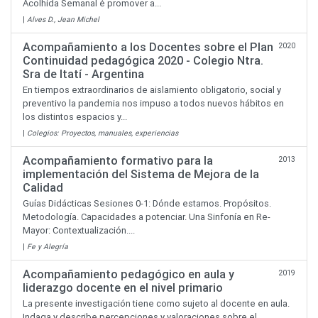
Acolhida Semanal é promover a...
|
Alves D., Jean Michel
Acompañamiento a los Docentes sobre el Plan
2020
Continuidad pedagógica 2020 - Colegio Ntra.
Sra de Itatí - Argentina
En tiempos extraordinarios de aislamiento obligatorio, social y
preventivo la pandemia nos impuso a todos nuevos hábitos en
los distintos espacios y...
|
Colegios: Proyectos, manuales, experiencias
Acompañamiento formativo para la
2013
implementación del Sistema de Mejora de la
Calidad
Guías Didácticas Sesiones 0-1: Dónde estamos. Propósitos.
Metodología. Capacidades a potenciar. Una Sinfonía en Re-
Mayor: Contextualización....
|
Fe y Alegría
Acompañamiento pedagógico en aula y
2019
liderazgo docente en el nivel primario
La presente investigación tiene como sujeto al docente en aula.
Indaga y describe percepciones y valoraciones sobre el