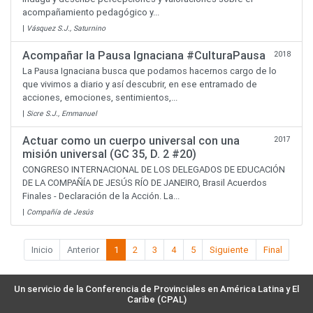
acompañamiento pedagógico y...
|
Vásquez S.J., Saturnino
Acompañar la Pausa Ignaciana #CulturaPausa
2018
La Pausa Ignaciana busca que podamos hacernos cargo de lo
que vivimos a diario y así descubrir, en ese entramado de
acciones, emociones, sentimientos,...
|
Sicre S.J., Emmanuel
Actuar como un cuerpo universal con una
2017
misión universal (GC 35, D. 2 #20)
CONGRESO INTERNACIONAL DE LOS DELEGADOS DE EDUCACIÓN
DE LA COMPAÑÍA DE JESÚS RÍO DE JANEIRO, Brasil Acuerdos
Finales - Declaración de la Acción. La...
|
Compañía de Jesús
Inicio
Anterior
1
2
3
4
5
Siguiente
Final
Un servicio de la Conferencia de Provinciales en América Latina y El
Caribe (CPAL)