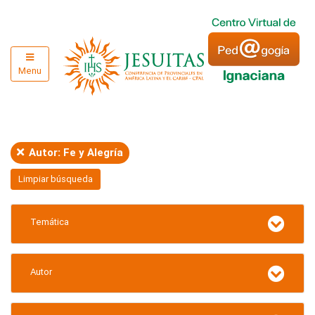
Menu
Autor: Fe y Alegría
Limpiar búsqueda
Temática
Autor