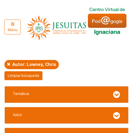
Menu
Autor: Lowney, Chris
Limpiar búsqueda
Temática
Autor