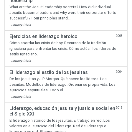
leadership
What are the Jesuit leadership secrets? How did individual
Jesuits become leaders and why were their corporate efforts
successful? Four principles stand...
|
Lowney, Chris
Ejercicios en liderazgo heroico
2005
Cómo abordar las crisis de hoy. Recursos de la tradición
ignaciana para enfrentar las crisis. Cómo actúan los líderes de
estilo ignaciano.
|
Lowney, Chris
El liderazgo al estilo de los jesuitas
2004
De los jesuittas y J.P. Morgan. Qué hacen los líderes. Los
Jesuitas. Modelkos de liderazgo. Ordenar su propia vida. Los
ejercicios espirituales. Todo el...
|
Lowney, Chris
Liderazgo, educación jesuita y justicia social en
2013
el Siglo XXI
El liderazgo histórico de los jesuitas. El trabajo en red. Los
valores en el ejercicio del liderazgo. Red de liderazgo o
liderazgo en red. El compromiso...