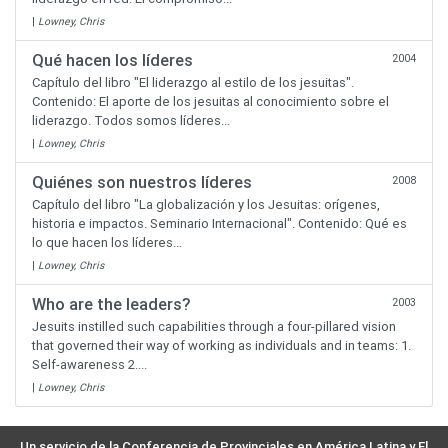
|
Lowney, Chris
Qué hacen los líderes
2004
Capítulo del libro "El liderazgo al estilo de los jesuitas".
Contenido: El aporte de los jesuitas al conocimiento sobre el
liderazgo. Todos somos líderes...
|
Lowney, Chris
Quiénes son nuestros líderes
2008
Capítulo del libro "La globalización y los Jesuitas: orígenes,
historia e impactos. Seminario Internacional". Contenido: Qué es
lo que hacen los líderes...
|
Lowney, Chris
Who are the leaders?
2003
Jesuits instilled such capabilities through a four-pillared vision
that governed their way of working as individuals and in teams: 1.
Self-awareness 2....
|
Lowney, Chris
Un servicio de la Conferencia de Provinciales en América Latina y El