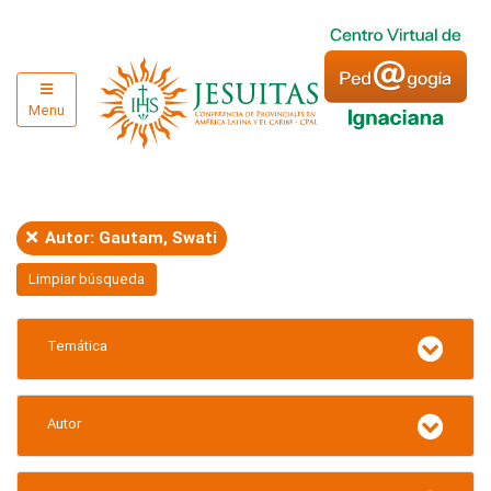
Menu
Autor: Gautam, Swati
Limpiar búsqueda
Temática
Autor